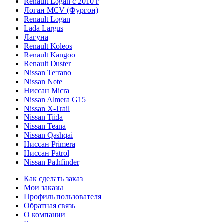
Renault Logan c 2010 г
Логан МСV (Фургон)
Renault Logan
Lada Largus
Лагуна
Renault Koleos
Renault Kangoo
Renault Duster
Nissan Terrano
Nissan Note
Ниссан Micra
Nissan Almera G15
Nissan X-Trail
Nissan Tiida
Nissan Teana
Nissan Qashqai
Ниссан Primera
Ниссан Patrol
Nissan Pathfinder
Как сделать заказ
Мои заказы
Профиль пользователя
Обратная связь
О компании