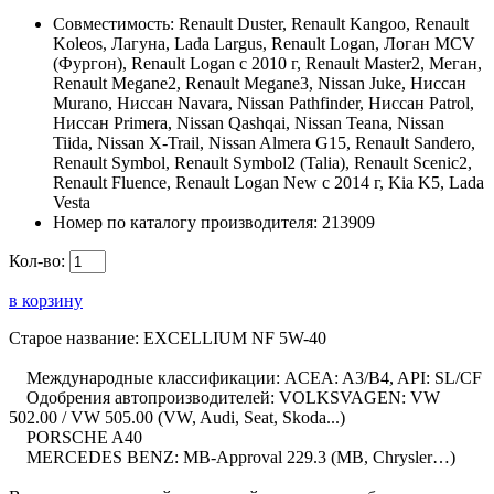
Совместимость:
Renault Duster, Renault Kangoo, Renault
Koleos, Лагуна, Lada Largus, Renault Logan, Логан МСV
(Фургон), Renault Logan c 2010 г, Renault Master2, Меган,
Renault Megane2, Renault Megane3, Nissan Juke, Ниссан
Murano, Ниссан Navara, Nissan Pathfinder, Ниссан Patrol,
Ниссан Primera, Nissan Qashqai, Nissan Teana, Nissan
Tiida, Nissan X-Trail, Nissan Almera G15, Renault Sandero,
Renault Symbol, Renault Symbol2 (Talia), Renault Scenic2,
Renault Fluence, Renault Logan New с 2014 г, Kia K5, Lada
Vesta
Номер по каталогу производителя:
213909
Кол-во:
в корзину
Старое название: EXCELLIUM NF 5W-40
Международные классификации: ACEA: A3/B4, API: SL/CF
Одобрения автопроизводителей: VOLKSVAGEN: VW
502.00 / VW 505.00 (VW, Audi, Seat, Skoda...)
PORSCHE A40
MERCEDES BENZ: MB-Approval 229.3 (MB, Chrysler…)