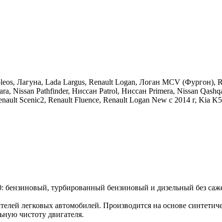
oleos, Лагуна, Lada Largus, Renault Logan, Логан МСV (Фургон), Re
 Nissan Pathfinder, Ниссан Patrol, Ниссан Primera, Nissan Qashqai,
enault Scenic2, Renault Fluence, Renault Logan New с 2014 г, Kia K5
ензиновый, турбированный бензиновый и дизельный без сажев
елей легковых автомобилей. Производится на основе синтетиче
ьную чистоту двигателя.