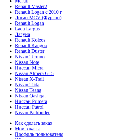
Меган
Renault Master2
Renault Logan c 2010 г
Логан МСV (Фургон)
Renault Logan
Lada Largus
Лагуна
Renault Koleos
Renault Kangoo
Renault Duster
Nissan Terrano
Nissan Note
Ниссан Micra
Nissan Almera G15
Nissan X-Trail
Nissan Tiida
Nissan Teana
Nissan Qashqai
Ниссан Primera
Ниссан Patrol
Nissan Pathfinder
Как сделать заказ
Мои заказы
Профиль пользователя