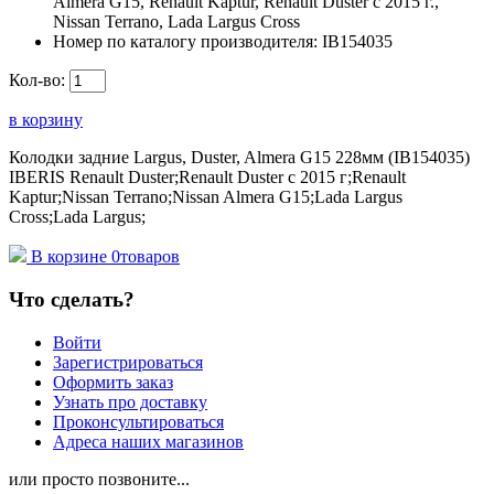
Almera G15, Renault Kaptur, Renault Duster с 2015 г.,
Nissan Terrano, Lada Largus Cross
Номер по каталогу производителя:
IB154035
Кол-во:
в корзину
Колодки задние Largus, Duster, Almera G15 228мм (IB154035)
IBERIS Renault Duster;Renault Duster с 2015 г;Renault
Kaptur;Nissan Terrano;Nissan Almera G15;Lada Largus
Cross;Lada Largus;
В корзине
0
товаров
Что сделать?
Войти
Зарегистрироваться
Оформить заказ
Узнать про доставку
Проконсультироваться
Адреса наших магазинов
или просто позвоните...