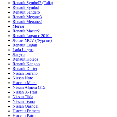
Renault Symbol2 (Talia)
Renault Symbol
Renault Sandero
Renault Megane3
Renault Megane2
Меган
Renault Master2
Renault Logan c 2010 г
Логан МСV (Фургон)
Renault Logan
Lada Largus
Лагуна
Renault Koleos
Renault Kangoo
Renault Duster
Nissan Terrano
Nissan Note
Ниссан Micra
Nissan Almera G15
Nissan X-Trail
Nissan Tiida
Nissan Teana
Nissan Qashqai
Ниссан Primera
Ниссан Patrol