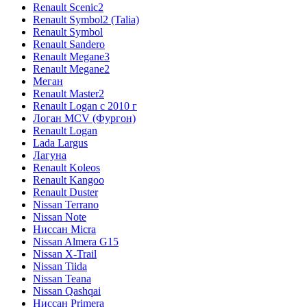
Renault Scenic2
Renault Symbol2 (Talia)
Renault Symbol
Renault Sandero
Renault Megane3
Renault Megane2
Меган
Renault Master2
Renault Logan c 2010 г
Логан МСV (Фургон)
Renault Logan
Lada Largus
Лагуна
Renault Koleos
Renault Kangoo
Renault Duster
Nissan Terrano
Nissan Note
Ниссан Micra
Nissan Almera G15
Nissan X-Trail
Nissan Tiida
Nissan Teana
Nissan Qashqai
Ниссан Primera