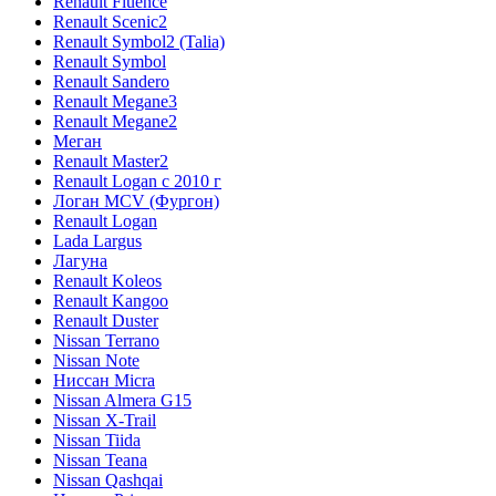
Renault Fluence
Renault Scenic2
Renault Symbol2 (Talia)
Renault Symbol
Renault Sandero
Renault Megane3
Renault Megane2
Меган
Renault Master2
Renault Logan c 2010 г
Логан МСV (Фургон)
Renault Logan
Lada Largus
Лагуна
Renault Koleos
Renault Kangoo
Renault Duster
Nissan Terrano
Nissan Note
Ниссан Micra
Nissan Almera G15
Nissan X-Trail
Nissan Tiida
Nissan Teana
Nissan Qashqai