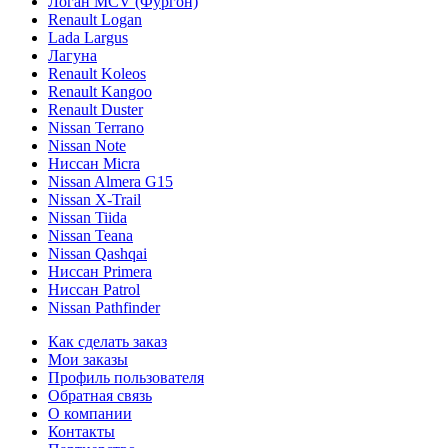
Логан МСV (Фургон)
Renault Logan
Lada Largus
Лагуна
Renault Koleos
Renault Kangoo
Renault Duster
Nissan Terrano
Nissan Note
Ниссан Micra
Nissan Almera G15
Nissan X-Trail
Nissan Tiida
Nissan Teana
Nissan Qashqai
Ниссан Primera
Ниссан Patrol
Nissan Pathfinder
Как сделать заказ
Мои заказы
Профиль пользователя
Обратная связь
О компании
Контакты