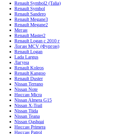
Renault Symbol2 (Talia)
Renault Symbol
Renault Sandero
Renault Megane3
Renault Megane2
Меган
Renault Master2
Renault Logan c 2010 г
Логан МСV (Фургон)
Renault Logan
Lada Largus
Лагуна
Renault Koleos
Renault Kangoo
Renault Duster
Nissan Terrano
Nissan Note
Ниссан Micra
Nissan Almera G15
Nissan X-Trail
Nissan Tiida
Nissan Teana
Nissan Qashqai
Ниссан Primera
Ниссан Patrol