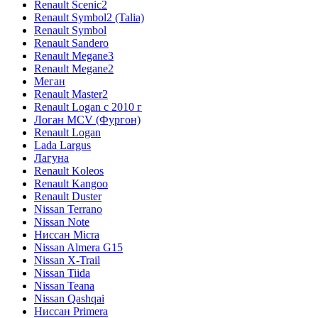
Renault Scenic2
Renault Symbol2 (Talia)
Renault Symbol
Renault Sandero
Renault Megane3
Renault Megane2
Меган
Renault Master2
Renault Logan c 2010 г
Логан МСV (Фургон)
Renault Logan
Lada Largus
Лагуна
Renault Koleos
Renault Kangoo
Renault Duster
Nissan Terrano
Nissan Note
Ниссан Micra
Nissan Almera G15
Nissan X-Trail
Nissan Tiida
Nissan Teana
Nissan Qashqai
Ниссан Primera