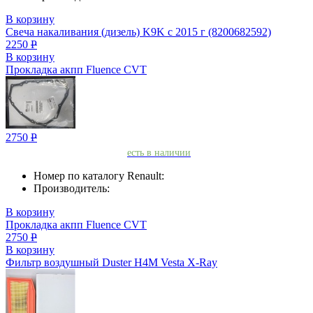
В корзину
Свеча накаливания (дизель) K9K с 2015 г (8200682592)
2250
Р
В корзину
Прокладка акпп Fluence CVT
2750
Р
есть в наличии
Номер по каталогу Renault:
Производитель:
В корзину
Прокладка акпп Fluence CVT
2750
Р
В корзину
Фильтр воздушный Duster H4M Vesta X-Ray