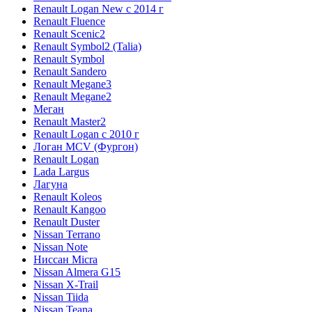
Renault Logan New с 2014 г
Renault Fluence
Renault Scenic2
Renault Symbol2 (Talia)
Renault Symbol
Renault Sandero
Renault Megane3
Renault Megane2
Меган
Renault Master2
Renault Logan c 2010 г
Логан МСV (Фургон)
Renault Logan
Lada Largus
Лагуна
Renault Koleos
Renault Kangoo
Renault Duster
Nissan Terrano
Nissan Note
Ниссан Micra
Nissan Almera G15
Nissan X-Trail
Nissan Tiida
Nissan Teana