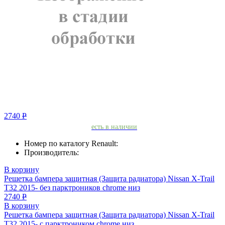
2740
Р
есть в наличии
Номер по каталогу Renault:
Производитель:
В корзину
Решетка бампера защитная (Защита радиатора) Nissan X-Trail
T32 2015- без парктроников chrome низ
2740
Р
В корзину
Решетка бампера защитная (Защита радиатора) Nissan X-Trail
T32 2015- с парктроником chrome низ