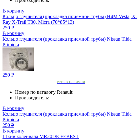
Производитель:
В корзину
Кольцо глушителя (прокладка приемной трубы) H4M Vesta, X-
Ray X-Trail T30, Micra (70*85*13)
250
Р
В корзину
Кольцо глушителя (прокладка приемной трубы) Nissan Tiida
Primiera
250
Р
есть в наличии
Номер по каталогу Renault:
Производитель:
В корзину
Кольцо глушителя (прокладка приемной трубы) Nissan Tiida
Primiera
250
Р
В корзину
Шкив коленвала MR20DE FEBEST