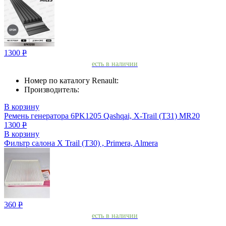
1300
Р
есть в наличии
Номер по каталогу Renault:
Производитель:
В корзину
Ремень генератора 6PK1205 Qashqai, X-Trail (T31) MR20
1300
Р
В корзину
Фильтр салона X Trail (T30) , Primera, Almera
360
Р
есть в наличии