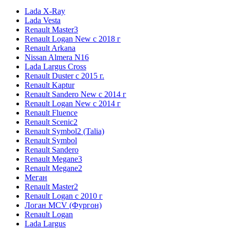
Lada X-Ray
Lada Vesta
Renault Master3
Renault Logan New с 2018 г
Renault Arkana
Nissan Almera N16
Lada Largus Cross
Renault Duster с 2015 г.
Renault Kaptur
Renault Sandero New с 2014 г
Renault Logan New с 2014 г
Renault Fluence
Renault Scenic2
Renault Symbol2 (Talia)
Renault Symbol
Renault Sandero
Renault Megane3
Renault Megane2
Меган
Renault Master2
Renault Logan c 2010 г
Логан МСV (Фургон)
Renault Logan
Lada Largus