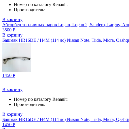
Номер по каталогу Renault:
Производитель:
В корзину
Абсорбер топливных паров Logan, Logan 2, Sandero, Largus, Ал
3500
Р
В корзину
Башмак HR16DE / H4M (114 лс) Nissan Note, Tiida, Micra, Qashq
1450
Р
В корзину
Номер по каталогу Renault:
Производитель:
В корзину
Башмак HR16DE / H4M (114 лс) Nissan Note, Tiida, Micra, Qashq
1450
Р