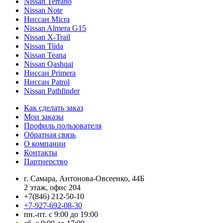
Nissan Terrano
Nissan Note
Ниссан Micra
Nissan Almera G15
Nissan X-Trail
Nissan Tiida
Nissan Teana
Nissan Qashqai
Ниссан Primera
Ниссан Patrol
Nissan Pathfinder
Как сделать заказ
Мои заказы
Профиль пользователя
Обратная связь
О компании
Контакты
Партнерство
г. Самара, Антонова-Овсеенко, 44Б
2 этаж, офис 204
+7(846) 212-50-10
+7-927-692-08-30
пн.-пт. с 9:00 до 19:00