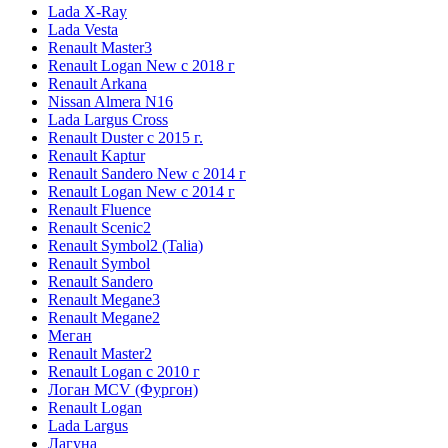
Lada X-Ray
Lada Vesta
Renault Master3
Renault Logan New с 2018 г
Renault Arkana
Nissan Almera N16
Lada Largus Cross
Renault Duster с 2015 г.
Renault Kaptur
Renault Sandero New с 2014 г
Renault Logan New с 2014 г
Renault Fluence
Renault Scenic2
Renault Symbol2 (Talia)
Renault Symbol
Renault Sandero
Renault Megane3
Renault Megane2
Меган
Renault Master2
Renault Logan c 2010 г
Логан МСV (Фургон)
Renault Logan
Lada Largus
Лагуна