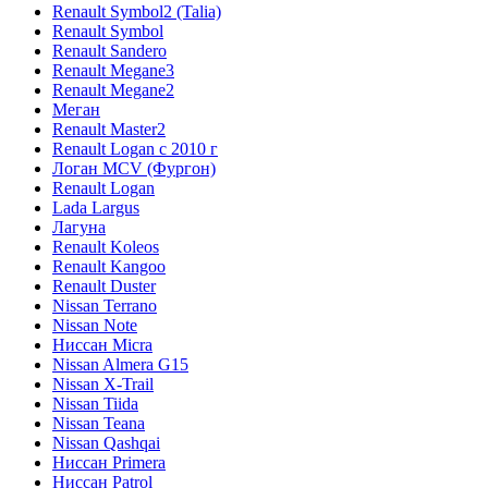
Renault Symbol2 (Talia)
Renault Symbol
Renault Sandero
Renault Megane3
Renault Megane2
Меган
Renault Master2
Renault Logan c 2010 г
Логан МСV (Фургон)
Renault Logan
Lada Largus
Лагуна
Renault Koleos
Renault Kangoo
Renault Duster
Nissan Terrano
Nissan Note
Ниссан Micra
Nissan Almera G15
Nissan X-Trail
Nissan Tiida
Nissan Teana
Nissan Qashqai
Ниссан Primera
Ниссан Patrol