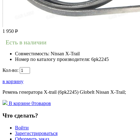
1 950
Р
Есть в наличии
Совместимость:
Nissan X-Trail
Номер по каталогу производителя:
6pk2245
Кол-во:
в корзину
Ремень генератора X-trail (6pk2245) Globelt Nissan X-Trail;
В корзине
0
товаров
Что сделать?
Войти
Зарегистрироваться
Оформить заказ