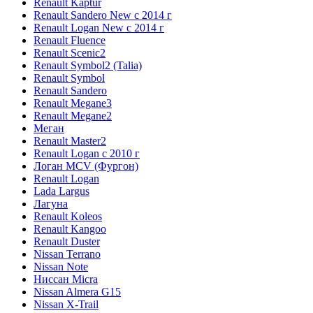
Renault Kaptur
Renault Sandero New с 2014 г
Renault Logan New с 2014 г
Renault Fluence
Renault Scenic2
Renault Symbol2 (Talia)
Renault Symbol
Renault Sandero
Renault Megane3
Renault Megane2
Меган
Renault Master2
Renault Logan c 2010 г
Логан МСV (Фургон)
Renault Logan
Lada Largus
Лагуна
Renault Koleos
Renault Kangoo
Renault Duster
Nissan Terrano
Nissan Note
Ниссан Micra
Nissan Almera G15
Nissan X-Trail