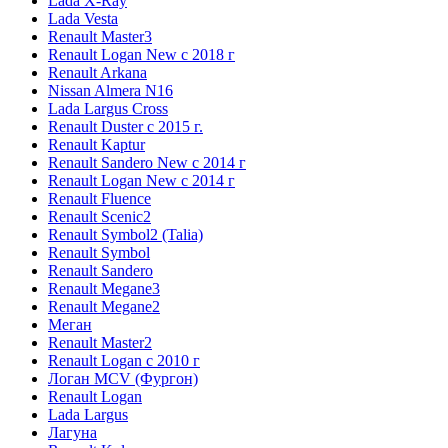
Lada X-Ray
Lada Vesta
Renault Master3
Renault Logan New с 2018 г
Renault Arkana
Nissan Almera N16
Lada Largus Cross
Renault Duster с 2015 г.
Renault Kaptur
Renault Sandero New с 2014 г
Renault Logan New с 2014 г
Renault Fluence
Renault Scenic2
Renault Symbol2 (Talia)
Renault Symbol
Renault Sandero
Renault Megane3
Renault Megane2
Меган
Renault Master2
Renault Logan c 2010 г
Логан МСV (Фургон)
Renault Logan
Lada Largus
Лагуна