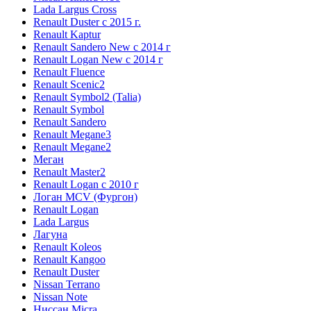
Lada Largus Cross
Renault Duster с 2015 г.
Renault Kaptur
Renault Sandero New с 2014 г
Renault Logan New с 2014 г
Renault Fluence
Renault Scenic2
Renault Symbol2 (Talia)
Renault Symbol
Renault Sandero
Renault Megane3
Renault Megane2
Меган
Renault Master2
Renault Logan c 2010 г
Логан МСV (Фургон)
Renault Logan
Lada Largus
Лагуна
Renault Koleos
Renault Kangoo
Renault Duster
Nissan Terrano
Nissan Note
Ниссан Micra