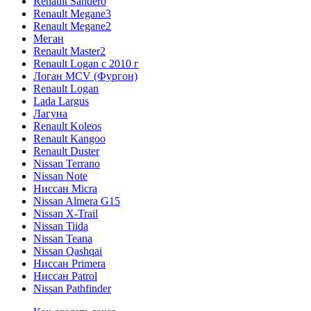
Renault Sandero
Renault Megane3
Renault Megane2
Меган
Renault Master2
Renault Logan c 2010 г
Логан МСV (Фургон)
Renault Logan
Lada Largus
Лагуна
Renault Koleos
Renault Kangoo
Renault Duster
Nissan Terrano
Nissan Note
Ниссан Micra
Nissan Almera G15
Nissan X-Trail
Nissan Tiida
Nissan Teana
Nissan Qashqai
Ниссан Primera
Ниссан Patrol
Nissan Pathfinder