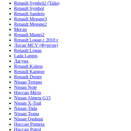
Renault Symbol2 (Talia)
Renault Symbol
Renault Sandero
Renault Megane3
Renault Megane2
Меган
Renault Master2
Renault Logan c 2010 г
Логан МСV (Фургон)
Renault Logan
Lada Largus
Лагуна
Renault Koleos
Renault Kangoo
Renault Duster
Nissan Terrano
Nissan Note
Ниссан Micra
Nissan Almera G15
Nissan X-Trail
Nissan Tiida
Nissan Teana
Nissan Qashqai
Ниссан Primera
Ниссан Patrol