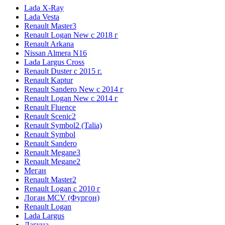
Lada X-Ray
Lada Vesta
Renault Master3
Renault Logan New с 2018 г
Renault Arkana
Nissan Almera N16
Lada Largus Cross
Renault Duster с 2015 г.
Renault Kaptur
Renault Sandero New с 2014 г
Renault Logan New с 2014 г
Renault Fluence
Renault Scenic2
Renault Symbol2 (Talia)
Renault Symbol
Renault Sandero
Renault Megane3
Renault Megane2
Меган
Renault Master2
Renault Logan c 2010 г
Логан МСV (Фургон)
Renault Logan
Lada Largus
Лагуна