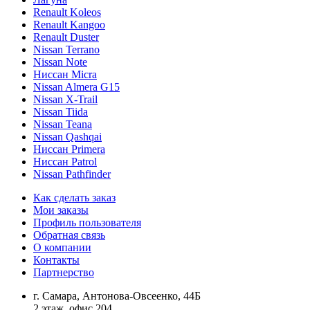
Renault Koleos
Renault Kangoo
Renault Duster
Nissan Terrano
Nissan Note
Ниссан Micra
Nissan Almera G15
Nissan X-Trail
Nissan Tiida
Nissan Teana
Nissan Qashqai
Ниссан Primera
Ниссан Patrol
Nissan Pathfinder
Как сделать заказ
Мои заказы
Профиль пользователя
Обратная связь
О компании
Контакты
Партнерство
г. Самара, Антонова-Овсеенко, 44Б
2 этаж, офис 204