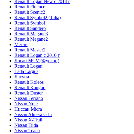
Renault Logan New с 2014 г
Renault Fluence
Renault Scenic2
Renault Symbol2 (Talia)
Renault Symbol
Renault Sandero
Renault Megane3
Renault Megane2
Меган
Renault Master2
Renault Logan c 2010 г
Логан МСV (Фургон)
Renault Logan
Lada Largus
Лагуна
Renault Koleos
Renault Kangoo
Renault Duster
Nissan Terrano
Nissan Note
Ниссан Micra
Nissan Almera G15
Nissan X-Trail
Nissan Tiida
Nissan Teana