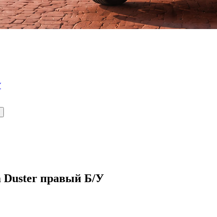
У
 Duster правый Б/У