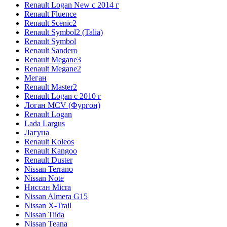
Renault Logan New с 2014 г
Renault Fluence
Renault Scenic2
Renault Symbol2 (Talia)
Renault Symbol
Renault Sandero
Renault Megane3
Renault Megane2
Меган
Renault Master2
Renault Logan c 2010 г
Логан МСV (Фургон)
Renault Logan
Lada Largus
Лагуна
Renault Koleos
Renault Kangoo
Renault Duster
Nissan Terrano
Nissan Note
Ниссан Micra
Nissan Almera G15
Nissan X-Trail
Nissan Tiida
Nissan Teana