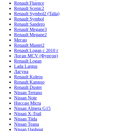
Renault Fluence
Renault Scenic2
Renault Symbol2 (Talia)
Renault Symbol
Renault Sandero
Renault Megane3
Renault Megane2
Меган
Renault Master2
Renault Logan c 2010 г
Логан МСV (Фургон)
Renault Logan
Lada Largus
Лагуна
Renault Koleos
Renault Kangoo
Renault Duster
Nissan Terrano
Nissan Note
Ниссан Micra
Nissan Almera G15
Nissan X-Trail
Nissan Tiida
Nissan Teana
Nissan Qashqai