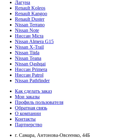
Лагуна
Renault Koleos
Renault Kangoo
Renault Duster
Nissan Terrano
Nissan Note
Ниссан Micra
Nissan Almera G15
Nissan X-Trail
Nissan Tiida
Nissan Teana
Nissan Qashqai
Ниссан Primera
Ниссан Patrol
Nissan Pathfinder
Как сделать заказ
Мои заказы
Профиль пользователя
Обратная связь
О компании
Контакты
Партнерство
г. Самара, Антонова-Овсеенко, 44Б