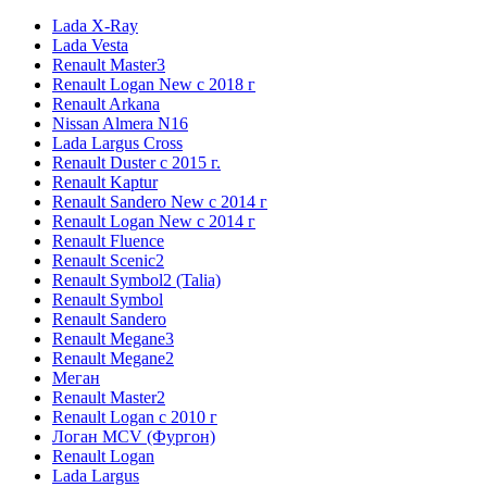
Lada X-Ray
Lada Vesta
Renault Master3
Renault Logan New с 2018 г
Renault Arkana
Nissan Almera N16
Lada Largus Cross
Renault Duster с 2015 г.
Renault Kaptur
Renault Sandero New с 2014 г
Renault Logan New с 2014 г
Renault Fluence
Renault Scenic2
Renault Symbol2 (Talia)
Renault Symbol
Renault Sandero
Renault Megane3
Renault Megane2
Меган
Renault Master2
Renault Logan c 2010 г
Логан МСV (Фургон)
Renault Logan
Lada Largus