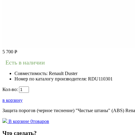
5 700
Р
Есть в наличии
Совместимость:
Renault Duster
Номер по каталогу производителя:
RDU110301
Кол-во:
в корзину
Защита порогов (черное тиснение) "Чистые штаны" (ABS) Renau
В корзине
0
товаров
Что сделать?