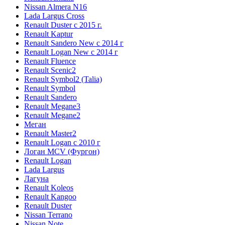
Nissan Almera N16
Lada Largus Cross
Renault Duster с 2015 г.
Renault Kaptur
Renault Sandero New с 2014 г
Renault Logan New с 2014 г
Renault Fluence
Renault Scenic2
Renault Symbol2 (Talia)
Renault Symbol
Renault Sandero
Renault Megane3
Renault Megane2
Меган
Renault Master2
Renault Logan c 2010 г
Логан МСV (Фургон)
Renault Logan
Lada Largus
Лагуна
Renault Koleos
Renault Kangoo
Renault Duster
Nissan Terrano
Nissan Note