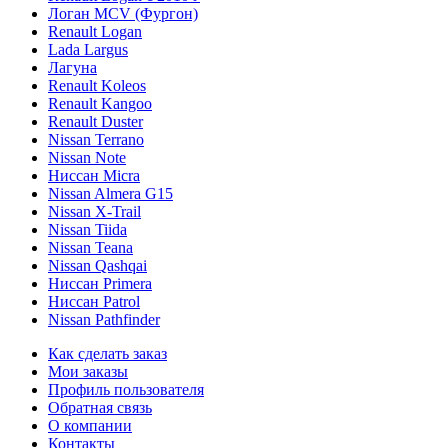
Логан МСV (Фургон)
Renault Logan
Lada Largus
Лагуна
Renault Koleos
Renault Kangoo
Renault Duster
Nissan Terrano
Nissan Note
Ниссан Micra
Nissan Almera G15
Nissan X-Trail
Nissan Tiida
Nissan Teana
Nissan Qashqai
Ниссан Primera
Ниссан Patrol
Nissan Pathfinder
Как сделать заказ
Мои заказы
Профиль пользователя
Обратная связь
О компании
Контакты