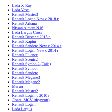
Lada X-Ray
Lada Vesta
Renault Master3
Renault Logan New с 2018 г
Renault Arkana
Nissan Almera N16
Lada Largus Cross
Renault Duster с 2015 г.
Renault Kaptur
Renault Sandero New с 2014 г
Renault Logan New с 2014 г
Renault Fluence
Renault Scenic2
Renault Symbol2 (Talia)
Renault Symbol
Renault Sandero
Renault Megane3
Renault Megane2
Меган
Renault Master2
Renault Logan c 2010 г
Логан МСV (Фургон)
Renault Logan
Lada Largus