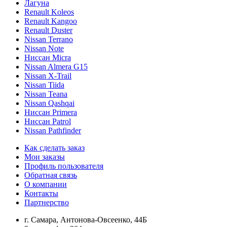
Лагуна
Renault Koleos
Renault Kangoo
Renault Duster
Nissan Terrano
Nissan Note
Ниссан Micra
Nissan Almera G15
Nissan X-Trail
Nissan Tiida
Nissan Teana
Nissan Qashqai
Ниссан Primera
Ниссан Patrol
Nissan Pathfinder
Как сделать заказ
Мои заказы
Профиль пользователя
Обратная связь
О компании
Контакты
Партнерство
г. Самара, Антонова-Овсеенко, 44Б