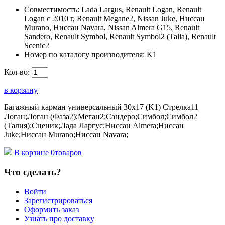
Совместимость:
Lada Largus, Renault Logan, Renault
Logan c 2010 г, Renault Megane2, Nissan Juke, Ниссан
Murano, Ниссан Navara, Nissan Almera G15, Renault
Sandero, Renault Symbol, Renault Symbol2 (Talia), Renault
Scenic2
Номер по каталогу производителя:
K1
Кол-во:
в корзину
Багажный карман универсальный 30х17 (K1) Стрелка11
Логан;Логан (Фаза2);Меган2;Сандеро;Симбол;Симбол2
(Талия);Сценик;Лада Ларгус;Ниссан Almera;Ниссан
Juke;Ниссан Murano;Ниссан Navara;
В корзине
0
товаров
Что сделать?
Войти
Зарегистрироваться
Оформить заказ
Узнать про доставку