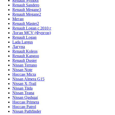
Renault Symbol
Renault Sandero
Renault Megane3
Renault Megane2
Меган
Renault Master2
Renault Logan c 2010 г
Логан МСV (Фургон)
Renault Logan
Lada Largus
Лагуна
Renault Koleos
Renault Kangoo
Renault Duster
Nissan Terrano
Nissan Note
Ниссан Micra
Nissan Almera G15
Nissan X-Trail
Nissan Tiida
Nissan Teana
Nissan Qashqai
Ниссан Primera
Ниссан Patrol
Nissan Pathfinder