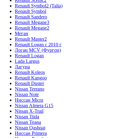
Renault Scenic2
Renault Symbol2 (Talia)
Renault Symbol
Renault Sandero
Renault Megane3
Renault Megane2
Меган
Renault Master2
Renault Logan c 2010 г
Логан МСV (Фургон)
Renault Logan
Lada Largus
Лагуна
Renault Koleos
Renault Kangoo
Renault Duster
Nissan Terrano
Nissan Note
Ниссан Micra
Nissan Almera G15
Nissan X-Trail
Nissan Tiida
Nissan Teana
Nissan Qashqai
Ниссан Primera