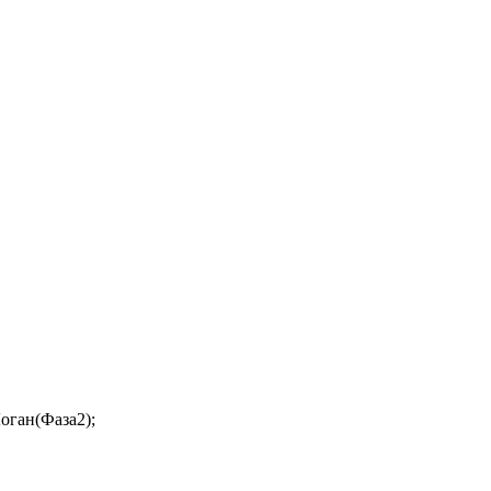
оган(Фаза2);