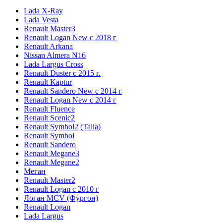
Lada X-Ray
Lada Vesta
Renault Master3
Renault Logan New с 2018 г
Renault Arkana
Nissan Almera N16
Lada Largus Cross
Renault Duster с 2015 г.
Renault Kaptur
Renault Sandero New с 2014 г
Renault Logan New с 2014 г
Renault Fluence
Renault Scenic2
Renault Symbol2 (Talia)
Renault Symbol
Renault Sandero
Renault Megane3
Renault Megane2
Меган
Renault Master2
Renault Logan c 2010 г
Логан МСV (Фургон)
Renault Logan
Lada Largus