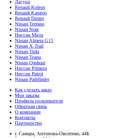
Лагуна
Renault Koleos
Renault Kangoo
Renault Duster
Nissan Terrano
Nissan Note
Ниссан Micra
Nissan Almera G15
Nissan X-Trail
Nissan Tiida
Nissan Teana
Nissan Qashqai
Ниссан Primera
Ниссан Patrol
Nissan Pathfinder
Как сделать заказ
Мои заказы
Профиль пользователя
Обратная связь
О компании
Контакты
Партнерство
г. Самара, Антонова-Овсеенко, 44Б