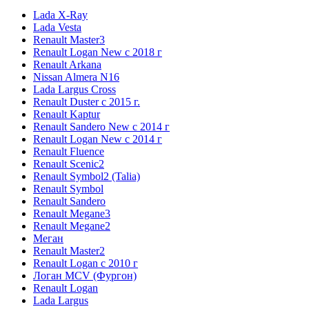
Lada X-Ray
Lada Vesta
Renault Master3
Renault Logan New с 2018 г
Renault Arkana
Nissan Almera N16
Lada Largus Cross
Renault Duster с 2015 г.
Renault Kaptur
Renault Sandero New с 2014 г
Renault Logan New с 2014 г
Renault Fluence
Renault Scenic2
Renault Symbol2 (Talia)
Renault Symbol
Renault Sandero
Renault Megane3
Renault Megane2
Меган
Renault Master2
Renault Logan c 2010 г
Логан МСV (Фургон)
Renault Logan
Lada Largus