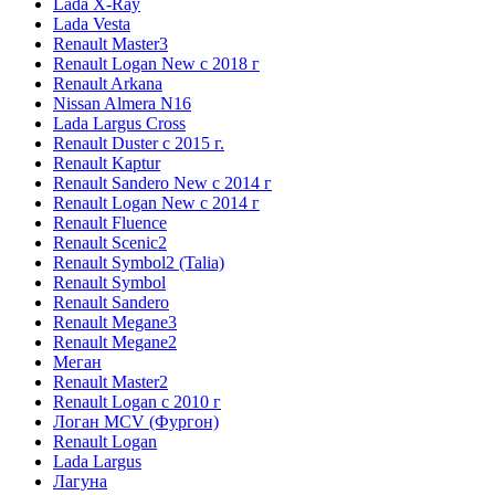
Lada X-Ray
Lada Vesta
Renault Master3
Renault Logan New с 2018 г
Renault Arkana
Nissan Almera N16
Lada Largus Cross
Renault Duster с 2015 г.
Renault Kaptur
Renault Sandero New с 2014 г
Renault Logan New с 2014 г
Renault Fluence
Renault Scenic2
Renault Symbol2 (Talia)
Renault Symbol
Renault Sandero
Renault Megane3
Renault Megane2
Меган
Renault Master2
Renault Logan c 2010 г
Логан МСV (Фургон)
Renault Logan
Lada Largus
Лагуна