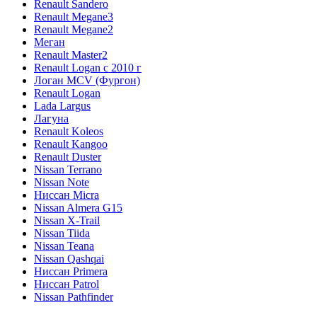
Renault Sandero
Renault Megane3
Renault Megane2
Меган
Renault Master2
Renault Logan c 2010 г
Логан МСV (Фургон)
Renault Logan
Lada Largus
Лагуна
Renault Koleos
Renault Kangoo
Renault Duster
Nissan Terrano
Nissan Note
Ниссан Micra
Nissan Almera G15
Nissan X-Trail
Nissan Tiida
Nissan Teana
Nissan Qashqai
Ниссан Primera
Ниссан Patrol
Nissan Pathfinder