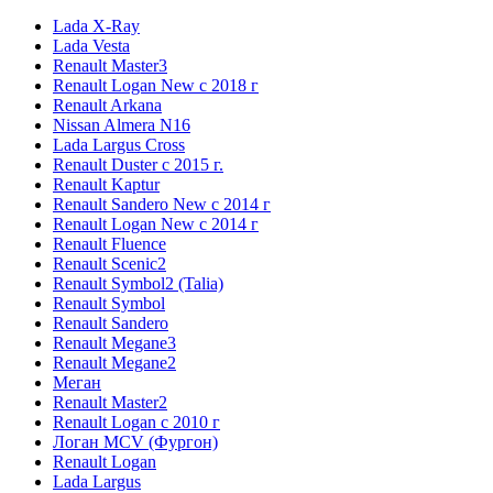
Lada X-Ray
Lada Vesta
Renault Master3
Renault Logan New с 2018 г
Renault Arkana
Nissan Almera N16
Lada Largus Cross
Renault Duster с 2015 г.
Renault Kaptur
Renault Sandero New с 2014 г
Renault Logan New с 2014 г
Renault Fluence
Renault Scenic2
Renault Symbol2 (Talia)
Renault Symbol
Renault Sandero
Renault Megane3
Renault Megane2
Меган
Renault Master2
Renault Logan c 2010 г
Логан МСV (Фургон)
Renault Logan
Lada Largus