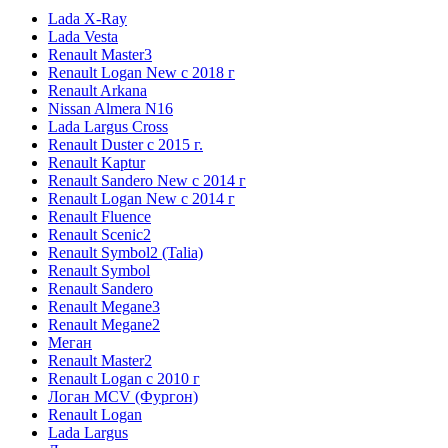
Lada X-Ray
Lada Vesta
Renault Master3
Renault Logan New с 2018 г
Renault Arkana
Nissan Almera N16
Lada Largus Cross
Renault Duster с 2015 г.
Renault Kaptur
Renault Sandero New с 2014 г
Renault Logan New с 2014 г
Renault Fluence
Renault Scenic2
Renault Symbol2 (Talia)
Renault Symbol
Renault Sandero
Renault Megane3
Renault Megane2
Меган
Renault Master2
Renault Logan c 2010 г
Логан МСV (Фургон)
Renault Logan
Lada Largus