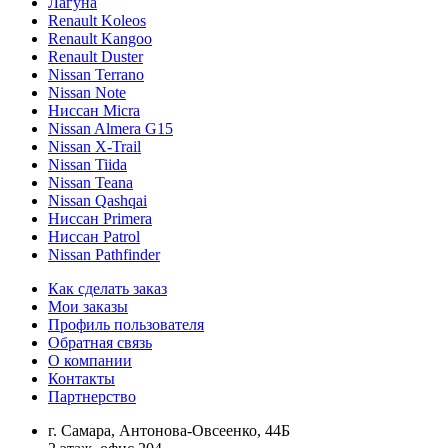
Лагуна
Renault Koleos
Renault Kangoo
Renault Duster
Nissan Terrano
Nissan Note
Ниссан Micra
Nissan Almera G15
Nissan X-Trail
Nissan Tiida
Nissan Teana
Nissan Qashqai
Ниссан Primera
Ниссан Patrol
Nissan Pathfinder
Как сделать заказ
Мои заказы
Профиль пользователя
Обратная связь
О компании
Контакты
Партнерство
г. Самара, Антонова-Овсеенко, 44Б