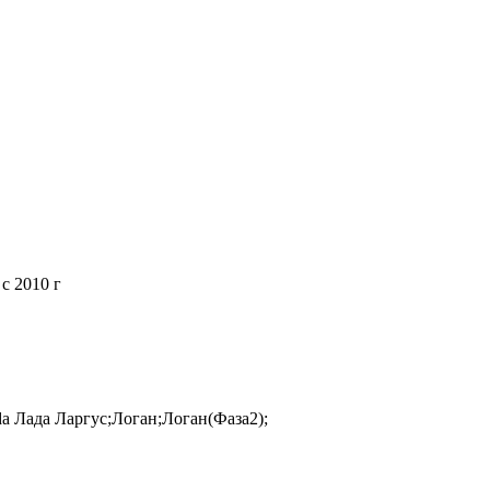
 c 2010 г
da Лада Ларгус;Логан;Логан(Фаза2);