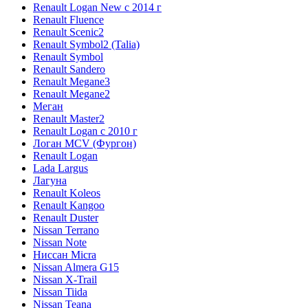
Renault Logan New с 2014 г
Renault Fluence
Renault Scenic2
Renault Symbol2 (Talia)
Renault Symbol
Renault Sandero
Renault Megane3
Renault Megane2
Меган
Renault Master2
Renault Logan c 2010 г
Логан МСV (Фургон)
Renault Logan
Lada Largus
Лагуна
Renault Koleos
Renault Kangoo
Renault Duster
Nissan Terrano
Nissan Note
Ниссан Micra
Nissan Almera G15
Nissan X-Trail
Nissan Tiida
Nissan Teana