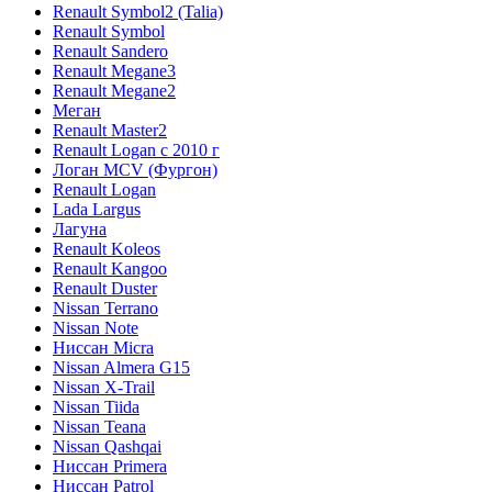
Renault Symbol2 (Talia)
Renault Symbol
Renault Sandero
Renault Megane3
Renault Megane2
Меган
Renault Master2
Renault Logan c 2010 г
Логан МСV (Фургон)
Renault Logan
Lada Largus
Лагуна
Renault Koleos
Renault Kangoo
Renault Duster
Nissan Terrano
Nissan Note
Ниссан Micra
Nissan Almera G15
Nissan X-Trail
Nissan Tiida
Nissan Teana
Nissan Qashqai
Ниссан Primera
Ниссан Patrol