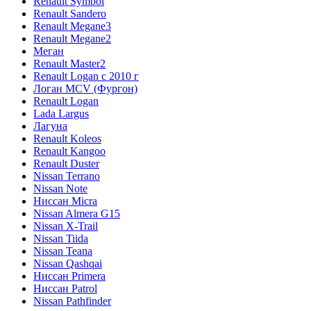
Renault Symbol
Renault Sandero
Renault Megane3
Renault Megane2
Меган
Renault Master2
Renault Logan c 2010 г
Логан МСV (Фургон)
Renault Logan
Lada Largus
Лагуна
Renault Koleos
Renault Kangoo
Renault Duster
Nissan Terrano
Nissan Note
Ниссан Micra
Nissan Almera G15
Nissan X-Trail
Nissan Tiida
Nissan Teana
Nissan Qashqai
Ниссан Primera
Ниссан Patrol
Nissan Pathfinder