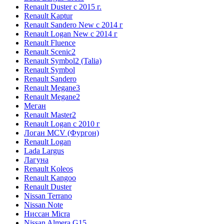
Renault Duster с 2015 г.
Renault Kaptur
Renault Sandero New с 2014 г
Renault Logan New с 2014 г
Renault Fluence
Renault Scenic2
Renault Symbol2 (Talia)
Renault Symbol
Renault Sandero
Renault Megane3
Renault Megane2
Меган
Renault Master2
Renault Logan c 2010 г
Логан МСV (Фургон)
Renault Logan
Lada Largus
Лагуна
Renault Koleos
Renault Kangoo
Renault Duster
Nissan Terrano
Nissan Note
Ниссан Micra
Nissan Almera G15