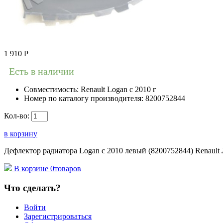
1 910
Р
Есть в наличии
Совместимость:
Renault Logan c 2010 г
Номер по каталогу производителя:
8200752844
Кол-во:
в корзину
Дефлектор радиатора Logan c 2010 левый (8200752844) Renault 
В корзине
0
товаров
Что сделать?
Войти
Зарегистрироваться