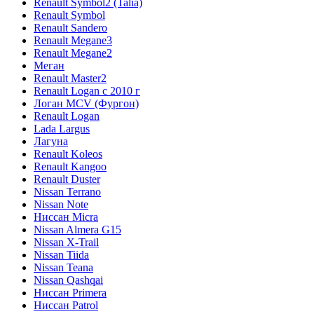
Renault Symbol2 (Talia)
Renault Symbol
Renault Sandero
Renault Megane3
Renault Megane2
Меган
Renault Master2
Renault Logan c 2010 г
Логан МСV (Фургон)
Renault Logan
Lada Largus
Лагуна
Renault Koleos
Renault Kangoo
Renault Duster
Nissan Terrano
Nissan Note
Ниссан Micra
Nissan Almera G15
Nissan X-Trail
Nissan Tiida
Nissan Teana
Nissan Qashqai
Ниссан Primera
Ниссан Patrol